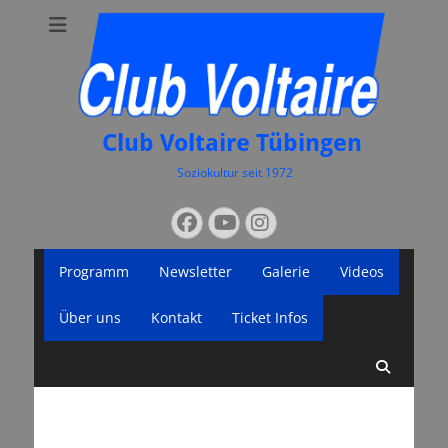
Club Voltaire Tübingen
Soziokultur seit 1972
Suchen
Facebook
YouTube
Instagram
nach:
Primäres
Zum
Programm
Newsletter
Galerie
Videos
Inhalt
Menü
springen
Über uns
Kontakt
Ticket Infos
Suche