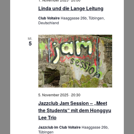
n
e
s
Linda und die Lange Leitung
n
i
Club Voltaire
Haaggasse 26b, Tübingen,
S
c
Deutschland
h
u
t
c
MI.
e
5
h
n
e
-
u
N
n
a
d
v
A
i
g
n
5. November 2025 · 20:30
a
s
Jazzclub Jam Session – „Meet
t
i
the Students“ mit dem Honggyu
i
c
Lee Trio
o
h
n
Jazzclub im Club Voltaire
Haaggasse 26b,
t
Tübingen