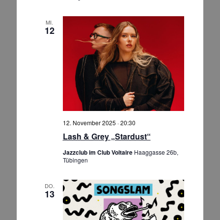
e
n
MI.
12
,
N
a
v
i
g
a
t
12. November 2025 · 20:30
i
Lash & Grey „Stardust“
o
Jazzclub im Club Voltaire
Haaggasse 26b,
n
Tübingen
DO.
13