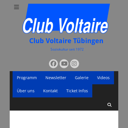
Club Voltaire Tübingen
Soziokultur seit 1972
Suchen
Facebook
YouTube
Instagram
nach:
Primäres
Zum
Programm
Newsletter
Galerie
Videos
Inhalt
Menü
springen
Über uns
Kontakt
Ticket Infos
Suche