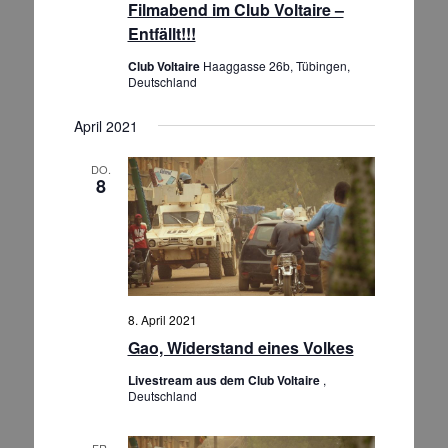
n
Filmabend im Club Voltaire –
e
s
Entfällt!!!
n
i
Club Voltaire
Haaggasse 26b, Tübingen,
S
c
Deutschland
h
u
t
c
April 2021
e
h
n
DO.
e
8
-
u
N
n
a
d
v
A
i
g
n
8. April 2021
a
s
Gao, Widerstand eines Volkes
t
i
i
Livestream aus dem Club Voltaire
,
c
o
Deutschland
h
n
t
FR.