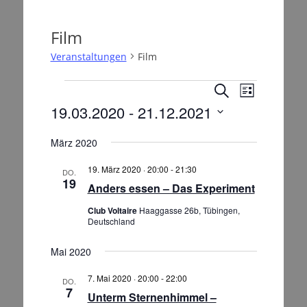
Film
Veranstaltungen
Film
Veranstaltungen
V
V
S
L
e
u
e
19.03.2020
 - 
21.12.2021
i
r
c
r
s
D
h
a
a
t
März 2020
a
e
n
e
t
n
s
19. März 2020 · 20:00
-
21:30
u
DO.
s
19
t
Anders essen – Das Experiment
m
t
a
w
Club Voltaire
Haaggasse 26b, Tübingen,
a
l
ä
Deutschland
t
l
h
l
u
t
Mai 2020
e
n
u
n
g
7. Mai 2020 · 20:00
-
22:00
DO.
n
.
7
A
Unterm Sternenhimmel –
g