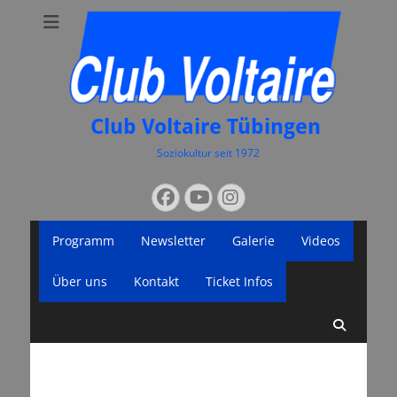
Club Voltaire Tübingen
Soziokultur seit 1972
Suchen
Facebook
YouTube
Instagram
nach:
Primäres
Zum
Programm
Newsletter
Galerie
Videos
Inhalt
Menü
springen
Über uns
Kontakt
Ticket Infos
Suche