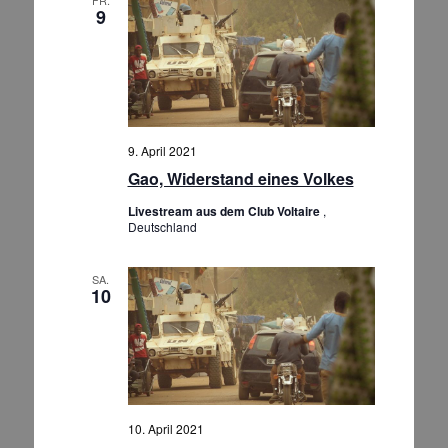
e
9
n
,
N
a
v
9. April 2021
i
Gao, Widerstand eines Volkes
g
Livestream aus dem Club Voltaire
,
a
Deutschland
t
i
SA.
10
o
n
10. April 2021