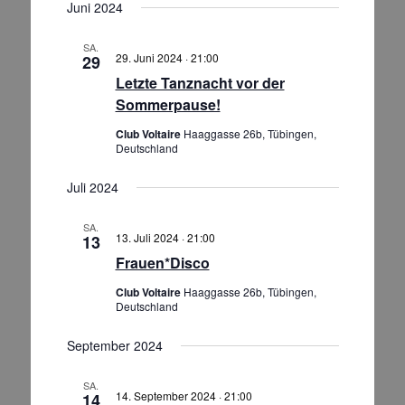
Juni 2024
SA.
29. Juni 2024 · 21:00
29
Letzte Tanznacht vor der
Sommerpause!
Club Voltaire
Haaggasse 26b, Tübingen,
Deutschland
Juli 2024
SA.
13. Juli 2024 · 21:00
13
Frauen*Disco
Club Voltaire
Haaggasse 26b, Tübingen,
Deutschland
September 2024
SA.
14. September 2024 · 21:00
14