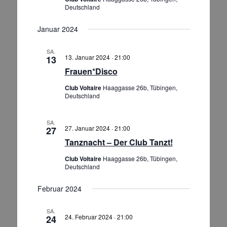
Deutschland
a
v
Januar 2024
i
g
SA.
13. Januar 2024 · 21:00
13
a
Frauen*Disco
t
Club Voltaire
Haaggasse 26b, Tübingen,
i
Deutschland
o
n
SA.
27. Januar 2024 · 21:00
27
Tanznacht – Der Club Tanzt!
Club Voltaire
Haaggasse 26b, Tübingen,
Deutschland
Februar 2024
SA.
24. Februar 2024 · 21:00
24