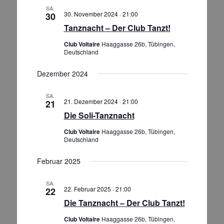
SA.
30. November 2024 · 21:00
30
Tanznacht – Der Club Tanzt!
Club Voltaire
Haaggasse 26b, Tübingen,
Deutschland
Dezember 2024
SA.
21. Dezember 2024 · 21:00
21
Die Soli-Tanznacht
Club Voltaire
Haaggasse 26b, Tübingen,
Deutschland
Februar 2025
SA.
22. Februar 2025 · 21:00
22
Die Tanznacht – Der Club Tanzt!
Club Voltaire
Haaggasse 26b, Tübingen,